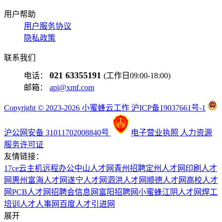
用户帮助
用户服务协议
隐私政策
联系我们
021 63355191
电话：
(工作日09:00-18:00)
邮箱：
api@xmf.com
Copyright © 2023-2026 小蜜蜂云工作 沪ICP备19037661号-1
沪公网安备 31011702008840号
电子营业执照
人力资源
服务许可证
友情链接：
17ce
云主机
远程办公
中山人才网
青州招聘
定州人才网
印刷人才
网
惠州富海人才网
遂宁人才网
泗洪人才网
顺德人才网
高校人才
网
PCB人才网
招聘会信息网
富阳招聘网
小蜜蜂
江阴人才网
焊工
培训
人才人事网
百度
人才引进网
展开