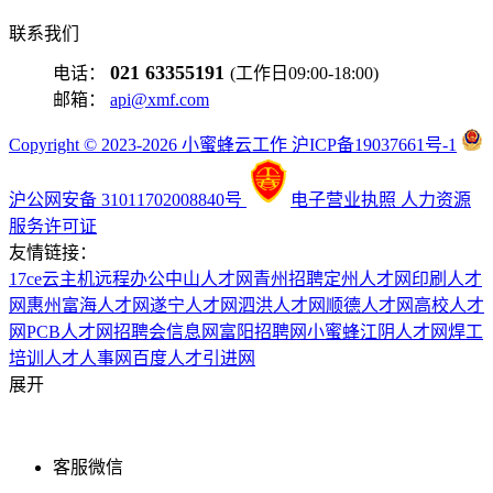
联系我们
021 63355191
电话：
(工作日09:00-18:00)
邮箱：
api@xmf.com
Copyright © 2023-2026 小蜜蜂云工作 沪ICP备19037661号-1
沪公网安备 31011702008840号
电子营业执照
人力资源
服务许可证
友情链接：
17ce
云主机
远程办公
中山人才网
青州招聘
定州人才网
印刷人才
网
惠州富海人才网
遂宁人才网
泗洪人才网
顺德人才网
高校人才
网
PCB人才网
招聘会信息网
富阳招聘网
小蜜蜂
江阴人才网
焊工
培训
人才人事网
百度
人才引进网
展开
客服微信