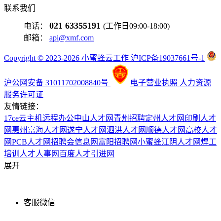
联系我们
021 63355191
电话：
(工作日09:00-18:00)
邮箱：
api@xmf.com
Copyright © 2023-2026 小蜜蜂云工作 沪ICP备19037661号-1
沪公网安备 31011702008840号
电子营业执照
人力资源
服务许可证
友情链接：
17ce
云主机
远程办公
中山人才网
青州招聘
定州人才网
印刷人才
网
惠州富海人才网
遂宁人才网
泗洪人才网
顺德人才网
高校人才
网
PCB人才网
招聘会信息网
富阳招聘网
小蜜蜂
江阴人才网
焊工
培训
人才人事网
百度
人才引进网
展开
客服微信