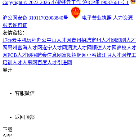
Copyright © 2023-2026 小蜜蜂云工作 沪ICP备19037661号-1
沪公网安备 31011702008840号
电子营业执照
人力资源
服务许可证
友情链接：
17ce
云主机
远程办公
中山人才网
青州招聘
定州人才网
印刷人才
网
惠州富海人才网
遂宁人才网
泗洪人才网
顺德人才网
高校人才
网
PCB人才网
招聘会信息网
富阳招聘网
小蜜蜂
江阴人才网
焊工
培训
人才人事网
百度
人才引进网
展开
客服微信
返回顶部
下载
APP