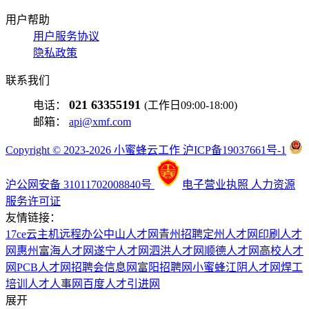
用户帮助
用户服务协议
隐私政策
联系我们
021 63355191
电话：
(工作日09:00-18:00)
邮箱：
api@xmf.com
Copyright © 2023-2026 小蜜蜂云工作 沪ICP备19037661号-1
沪公网安备 31011702008840号
电子营业执照
人力资源
服务许可证
友情链接：
17ce
云主机
远程办公
中山人才网
青州招聘
定州人才网
印刷人才
网
惠州富海人才网
遂宁人才网
泗洪人才网
顺德人才网
高校人才
网
PCB人才网
招聘会信息网
富阳招聘网
小蜜蜂
江阴人才网
焊工
培训
人才人事网
百度
人才引进网
展开