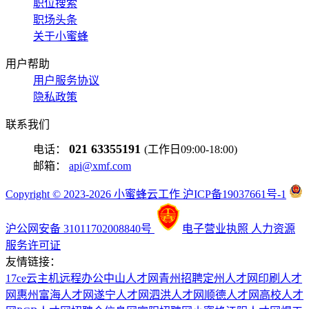
职位搜索
职场头条
关于小蜜蜂
用户帮助
用户服务协议
隐私政策
联系我们
021 63355191
电话：
(工作日09:00-18:00)
邮箱：
api@xmf.com
Copyright © 2023-2026 小蜜蜂云工作 沪ICP备19037661号-1
沪公网安备 31011702008840号
电子营业执照
人力资源
服务许可证
友情链接：
17ce
云主机
远程办公
中山人才网
青州招聘
定州人才网
印刷人才
网
惠州富海人才网
遂宁人才网
泗洪人才网
顺德人才网
高校人才