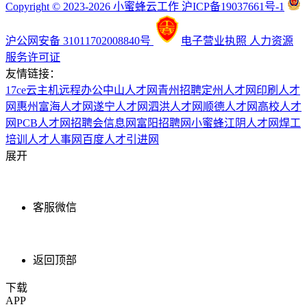
Copyright © 2023-2026 小蜜蜂云工作 沪ICP备19037661号-1
沪公网安备 31011702008840号
电子营业执照
人力资源
服务许可证
友情链接：
17ce
云主机
远程办公
中山人才网
青州招聘
定州人才网
印刷人才
网
惠州富海人才网
遂宁人才网
泗洪人才网
顺德人才网
高校人才
网
PCB人才网
招聘会信息网
富阳招聘网
小蜜蜂
江阴人才网
焊工
培训
人才人事网
百度
人才引进网
展开
客服微信
返回顶部
下载
APP