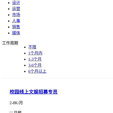
设计
运营
市场
人事
销售
媒体
工作周期
不限
1个月内
1-3个月
3-6个月
6个月以上
校园线上文娱招募专员
2-8K/月
月薪