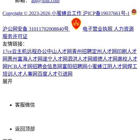
邮箱：
api@xmf.com
Copyright © 2023-2026 小蜜蜂云工作 沪ICP备19037661号-1
沪公网安备 31011702008840号
电子营业执照
人力资源
服务许可证
友情链接：
17ce
云主机
远程办公
中山人才网
青州招聘
定州人才网
印刷人才
网
惠州富海人才网
遂宁人才网
泗洪人才网
顺德人才网
高校人才
网
PCB人才网
招聘会信息网
富阳招聘网
小蜜蜂
江阴人才网
焊工
培训
人才人事网
百度
人才引进网
展开
客服微信
返回顶部