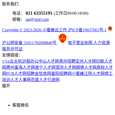
联系我们
021 63355191
电话：
(工作日09:00-18:00)
邮箱：
api@xmf.com
Copyright © 2023-2026 小蜜蜂云工作 沪ICP备19037661号-1
沪公网安备 31011702008840号
电子营业执照
人力资源
服务许可证
友情链接：
17ce
云主机
远程办公
中山人才网
青州招聘
定州人才网
印刷人才
网
惠州富海人才网
遂宁人才网
泗洪人才网
顺德人才网
高校人才
网
PCB人才网
招聘会信息网
富阳招聘网
小蜜蜂
江阴人才网
焊工
培训
人才人事网
百度
人才引进网
展开
客服微信