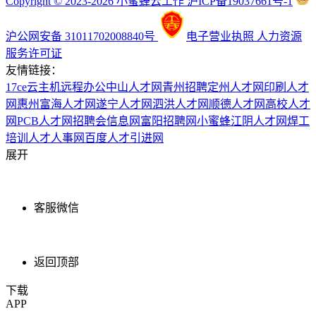
Copyright © 2023-2026 小蜜蜂云工作 沪ICP备19037661号-1
沪公网安备 31011702008840号
电子营业执照
人力资源
服务许可证
友情链接：
17ce
云主机
远程办公
中山人才网
青州招聘
定州人才网
印刷人才
网
惠州富海人才网
遂宁人才网
泗洪人才网
顺德人才网
高校人才
网
PCB人才网
招聘会信息网
富阳招聘网
小蜜蜂
江阴人才网
焊工
培训
人才人事网
百度
人才引进网
展开
客服微信
返回顶部
下载
APP