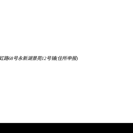
路68号永新湖景苑12号铺(住所申报)