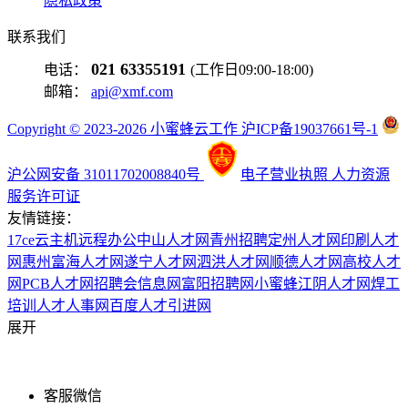
隐私政策
联系我们
021 63355191
电话：
(工作日09:00-18:00)
邮箱：
api@xmf.com
Copyright © 2023-2026 小蜜蜂云工作 沪ICP备19037661号-1
沪公网安备 31011702008840号
电子营业执照
人力资源
服务许可证
友情链接：
17ce
云主机
远程办公
中山人才网
青州招聘
定州人才网
印刷人才
网
惠州富海人才网
遂宁人才网
泗洪人才网
顺德人才网
高校人才
网
PCB人才网
招聘会信息网
富阳招聘网
小蜜蜂
江阴人才网
焊工
培训
人才人事网
百度
人才引进网
展开
客服微信