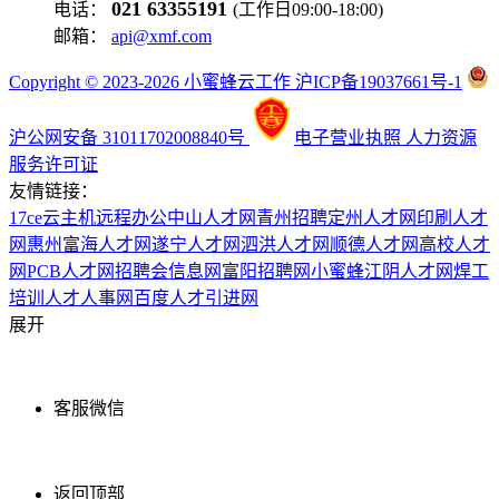
021 63355191
电话：
(工作日09:00-18:00)
邮箱：
api@xmf.com
Copyright © 2023-2026 小蜜蜂云工作 沪ICP备19037661号-1
沪公网安备 31011702008840号
电子营业执照
人力资源
服务许可证
友情链接：
17ce
云主机
远程办公
中山人才网
青州招聘
定州人才网
印刷人才
网
惠州富海人才网
遂宁人才网
泗洪人才网
顺德人才网
高校人才
网
PCB人才网
招聘会信息网
富阳招聘网
小蜜蜂
江阴人才网
焊工
培训
人才人事网
百度
人才引进网
展开
客服微信
返回顶部