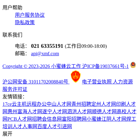
用户帮助
用户服务协议
隐私政策
联系我们
021 63355191
电话：
(工作日09:00-18:00)
邮箱：
api@xmf.com
Copyright © 2023-2026 小蜜蜂云工作 沪ICP备19037661号-1
沪公网安备 31011702008840号
电子营业执照
人力资源
服务许可证
友情链接：
17ce
云主机
远程办公
中山人才网
青州招聘
定州人才网
印刷人才
网
惠州富海人才网
遂宁人才网
泗洪人才网
顺德人才网
高校人才
网
PCB人才网
招聘会信息网
富阳招聘网
小蜜蜂
江阴人才网
焊工
培训
人才人事网
百度
人才引进网
展开