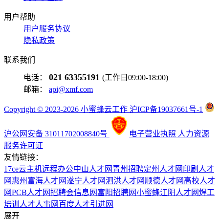
用户帮助
用户服务协议
隐私政策
联系我们
021 63355191
电话：
(工作日09:00-18:00)
邮箱：
api@xmf.com
Copyright © 2023-2026 小蜜蜂云工作 沪ICP备19037661号-1
沪公网安备 31011702008840号
电子营业执照
人力资源
服务许可证
友情链接：
17ce
云主机
远程办公
中山人才网
青州招聘
定州人才网
印刷人才
网
惠州富海人才网
遂宁人才网
泗洪人才网
顺德人才网
高校人才
网
PCB人才网
招聘会信息网
富阳招聘网
小蜜蜂
江阴人才网
焊工
培训
人才人事网
百度
人才引进网
展开