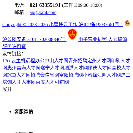
021 63355191
电话：
(工作日09:00-18:00)
邮箱：
api@xmf.com
Copyright © 2023-2026 小蜜蜂云工作 沪ICP备19037661号-1
沪公网安备 31011702008840号
电子营业执照
人力资源
服务许可证
友情链接：
17ce
云主机
远程办公
中山人才网
青州招聘
定州人才网
印刷人才
网
惠州富海人才网
遂宁人才网
泗洪人才网
顺德人才网
高校人才
网
PCB人才网
招聘会信息网
富阳招聘网
小蜜蜂
江阴人才网
焊工
培训
人才人事网
百度
人才引进网
展开
客服微信