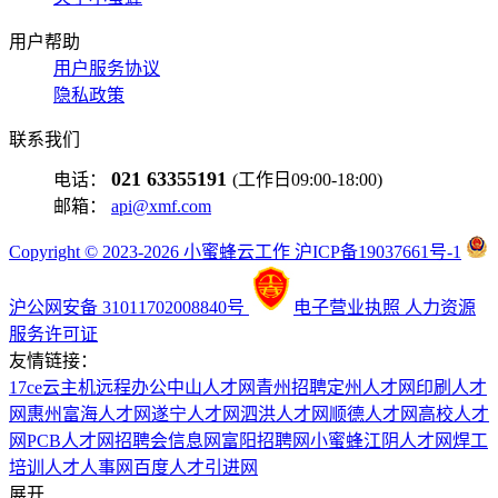
用户帮助
用户服务协议
隐私政策
联系我们
021 63355191
电话：
(工作日09:00-18:00)
邮箱：
api@xmf.com
Copyright © 2023-2026 小蜜蜂云工作 沪ICP备19037661号-1
沪公网安备 31011702008840号
电子营业执照
人力资源
服务许可证
友情链接：
17ce
云主机
远程办公
中山人才网
青州招聘
定州人才网
印刷人才
网
惠州富海人才网
遂宁人才网
泗洪人才网
顺德人才网
高校人才
网
PCB人才网
招聘会信息网
富阳招聘网
小蜜蜂
江阴人才网
焊工
培训
人才人事网
百度
人才引进网
展开