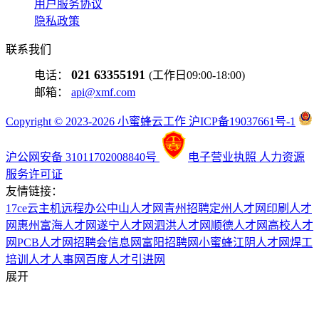
用户服务协议
隐私政策
联系我们
021 63355191
电话：
(工作日09:00-18:00)
邮箱：
api@xmf.com
Copyright © 2023-2026 小蜜蜂云工作 沪ICP备19037661号-1
沪公网安备 31011702008840号
电子营业执照
人力资源
服务许可证
友情链接：
17ce
云主机
远程办公
中山人才网
青州招聘
定州人才网
印刷人才
网
惠州富海人才网
遂宁人才网
泗洪人才网
顺德人才网
高校人才
网
PCB人才网
招聘会信息网
富阳招聘网
小蜜蜂
江阴人才网
焊工
培训
人才人事网
百度
人才引进网
展开