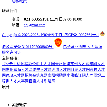
隐私政策
联系我们
021 63355191
电话：
(工作日09:00-18:00)
邮箱：
api@xmf.com
Copyright © 2023-2026 小蜜蜂云工作 沪ICP备19037661号-1
沪公网安备 31011702008840号
电子营业执照
人力资源
服务许可证
友情链接：
17ce
云主机
远程办公
中山人才网
青州招聘
定州人才网
印刷人才
网
惠州富海人才网
遂宁人才网
泗洪人才网
顺德人才网
高校人才
网
PCB人才网
招聘会信息网
富阳招聘网
小蜜蜂
江阴人才网
焊工
培训
人才人事网
百度
人才引进网
展开
客服微信