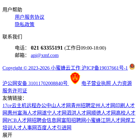
用户帮助
用户服务协议
隐私政策
联系我们
021 63355191
电话：
(工作日09:00-18:00)
邮箱：
api@xmf.com
Copyright © 2023-2026 小蜜蜂云工作 沪ICP备19037661号-1
沪公网安备 31011702008840号
电子营业执照
人力资源
服务许可证
友情链接：
17ce
云主机
远程办公
中山人才网
青州招聘
定州人才网
印刷人才
网
惠州富海人才网
遂宁人才网
泗洪人才网
顺德人才网
高校人才
网
PCB人才网
招聘会信息网
富阳招聘网
小蜜蜂
江阴人才网
焊工
培训
人才人事网
百度
人才引进网
展开