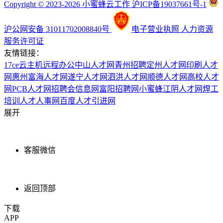
Copyright © 2023-2026 小蜜蜂云工作 沪ICP备19037661号-1
沪公网安备 31011702008840号
电子营业执照
人力资源
服务许可证
友情链接：
17ce
云主机
远程办公
中山人才网
青州招聘
定州人才网
印刷人才
网
惠州富海人才网
遂宁人才网
泗洪人才网
顺德人才网
高校人才
网
PCB人才网
招聘会信息网
富阳招聘网
小蜜蜂
江阴人才网
焊工
培训
人才人事网
百度
人才引进网
展开
客服微信
返回顶部
下载
APP