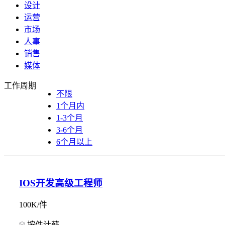
设计
运营
市场
人事
销售
媒体
工作周期
不限
1个月内
1-3个月
3-6个月
6个月以上
IOS开发高级工程师
100K/件
按件计薪