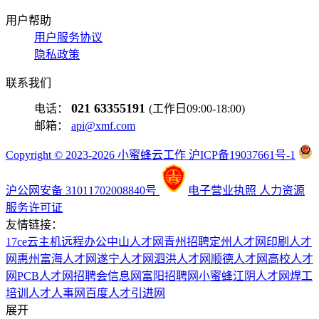
用户帮助
用户服务协议
隐私政策
联系我们
021 63355191
电话：
(工作日09:00-18:00)
邮箱：
api@xmf.com
Copyright © 2023-2026 小蜜蜂云工作 沪ICP备19037661号-1
沪公网安备 31011702008840号
电子营业执照
人力资源
服务许可证
友情链接：
17ce
云主机
远程办公
中山人才网
青州招聘
定州人才网
印刷人才
网
惠州富海人才网
遂宁人才网
泗洪人才网
顺德人才网
高校人才
网
PCB人才网
招聘会信息网
富阳招聘网
小蜜蜂
江阴人才网
焊工
培训
人才人事网
百度
人才引进网
展开