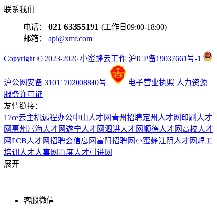
联系我们
021 63355191
电话：
(工作日09:00-18:00)
邮箱：
api@xmf.com
Copyright © 2023-2026 小蜜蜂云工作 沪ICP备19037661号-1
沪公网安备 31011702008840号
电子营业执照
人力资源
服务许可证
友情链接：
17ce
云主机
远程办公
中山人才网
青州招聘
定州人才网
印刷人才
网
惠州富海人才网
遂宁人才网
泗洪人才网
顺德人才网
高校人才
网
PCB人才网
招聘会信息网
富阳招聘网
小蜜蜂
江阴人才网
焊工
培训
人才人事网
百度
人才引进网
展开
客服微信