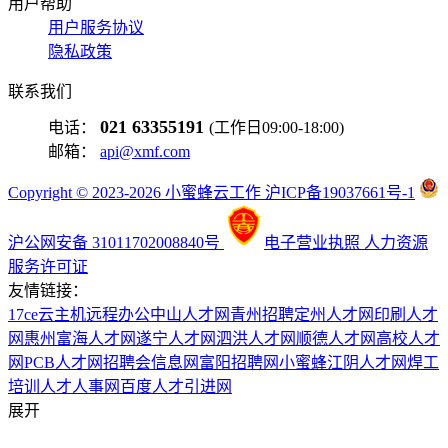
用户帮助
用户服务协议
隐私政策
联系我们
021 63355191
电话：
(工作日09:00-18:00)
邮箱：
api@xmf.com
Copyright © 2023-2026 小蜜蜂云工作 沪ICP备19037661号-1
沪公网安备 31011702008840号
电子营业执照
人力资源
服务许可证
友情链接：
17ce
云主机
远程办公
中山人才网
青州招聘
定州人才网
印刷人才
网
惠州富海人才网
遂宁人才网
泗洪人才网
顺德人才网
高校人才
网
PCB人才网
招聘会信息网
富阳招聘网
小蜜蜂
江阴人才网
焊工
培训
人才人事网
百度
人才引进网
展开