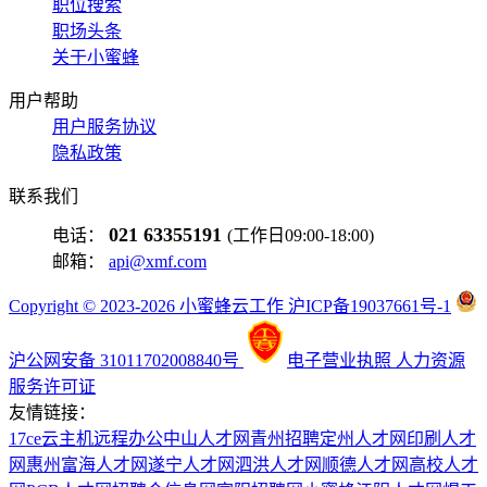
职位搜索
职场头条
关于小蜜蜂
用户帮助
用户服务协议
隐私政策
联系我们
021 63355191
电话：
(工作日09:00-18:00)
邮箱：
api@xmf.com
Copyright © 2023-2026 小蜜蜂云工作 沪ICP备19037661号-1
沪公网安备 31011702008840号
电子营业执照
人力资源
服务许可证
友情链接：
17ce
云主机
远程办公
中山人才网
青州招聘
定州人才网
印刷人才
网
惠州富海人才网
遂宁人才网
泗洪人才网
顺德人才网
高校人才