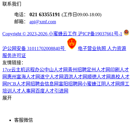
联系我们
021 63355191
电话：
(工作日09:00-18:00)
邮箱：
api@xmf.com
Copyright © 2023-2026 小蜜蜂云工作 沪ICP备19037661号-1
沪公网安备 31011702008840号
电子营业执照
人力资源
服务许可证
友情链接：
17ce
云主机
远程办公
中山人才网
青州招聘
定州人才网
印刷人才
网
惠州富海人才网
遂宁人才网
泗洪人才网
顺德人才网
高校人才
网
PCB人才网
招聘会信息网
富阳招聘网
小蜜蜂
江阴人才网
焊工
培训
人才人事网
百度
人才引进网
展开
客服微信