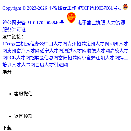
Copyright © 2023-2026 小蜜蜂云工作 沪ICP备19037661号-1
沪公网安备 31011702008840号
电子营业执照
人力资源
服务许可证
友情链接：
17ce
云主机
远程办公
中山人才网
青州招聘
定州人才网
印刷人才
网
惠州富海人才网
遂宁人才网
泗洪人才网
顺德人才网
高校人才
网
PCB人才网
招聘会信息网
富阳招聘网
小蜜蜂
江阴人才网
焊工
培训
人才人事网
百度
人才引进网
展开
客服微信
返回顶部
下载