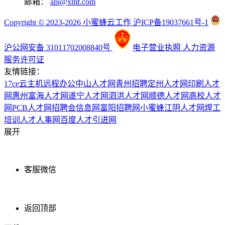
邮箱：
api@xmf.com
Copyright © 2023-2026 小蜜蜂云工作 沪ICP备19037661号-1
沪公网安备 31011702008840号
电子营业执照
人力资源
服务许可证
友情链接：
17ce
云主机
远程办公
中山人才网
青州招聘
定州人才网
印刷人才
网
惠州富海人才网
遂宁人才网
泗洪人才网
顺德人才网
高校人才
网
PCB人才网
招聘会信息网
富阳招聘网
小蜜蜂
江阴人才网
焊工
培训
人才人事网
百度
人才引进网
展开
客服微信
返回顶部