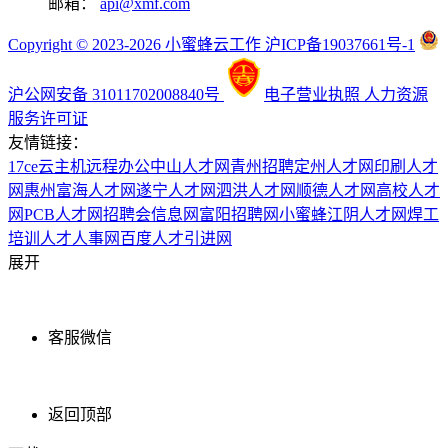
邮箱：
api@xmf.com
Copyright © 2023-2026 小蜜蜂云工作 沪ICP备19037661号-1
沪公网安备 31011702008840号
电子营业执照
人力资源
服务许可证
友情链接：
17ce
云主机
远程办公
中山人才网
青州招聘
定州人才网
印刷人才
网
惠州富海人才网
遂宁人才网
泗洪人才网
顺德人才网
高校人才
网
PCB人才网
招聘会信息网
富阳招聘网
小蜜蜂
江阴人才网
焊工
培训
人才人事网
百度
人才引进网
展开
客服微信
返回顶部