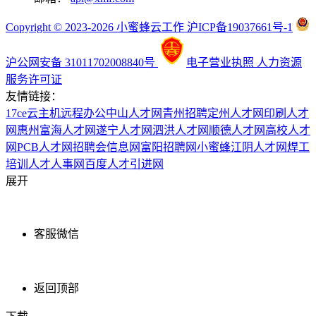
Copyright © 2023-2026 小蜜蜂云工作 沪ICP备19037661号-1
沪公网安备 31011702008840号
电子营业执照
人力资源
服务许可证
友情链接：
17ce
云主机
远程办公
中山人才网
青州招聘
定州人才网
印刷人才
网
惠州富海人才网
遂宁人才网
泗洪人才网
顺德人才网
高校人才
网
PCB人才网
招聘会信息网
富阳招聘网
小蜜蜂
江阴人才网
焊工
培训
人才人事网
百度
人才引进网
展开
客服微信
返回顶部