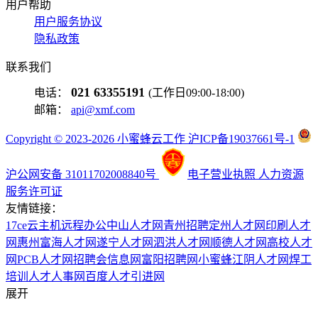
用户帮助
用户服务协议
隐私政策
联系我们
021 63355191
电话：
(工作日09:00-18:00)
邮箱：
api@xmf.com
Copyright © 2023-2026 小蜜蜂云工作 沪ICP备19037661号-1
沪公网安备 31011702008840号
电子营业执照
人力资源
服务许可证
友情链接：
17ce
云主机
远程办公
中山人才网
青州招聘
定州人才网
印刷人才
网
惠州富海人才网
遂宁人才网
泗洪人才网
顺德人才网
高校人才
网
PCB人才网
招聘会信息网
富阳招聘网
小蜜蜂
江阴人才网
焊工
培训
人才人事网
百度
人才引进网
展开