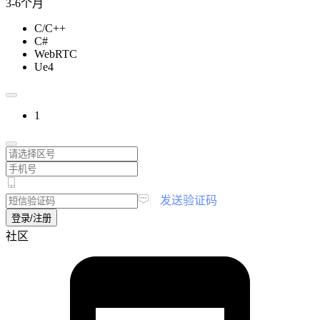
3-6个月
C/C++
C#
WebRTC
Ue4
1
|
发送验证码
登录/注册
社区