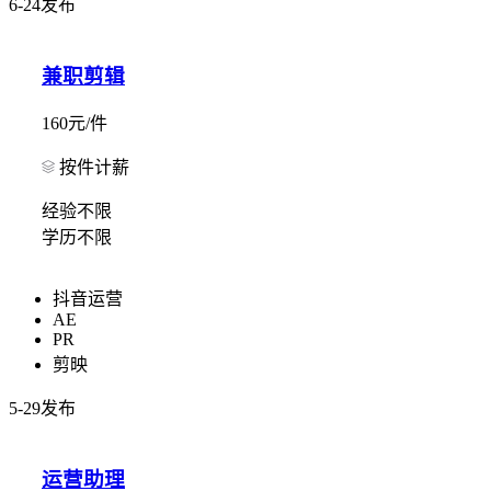
6-24发布
兼职剪辑
160元/件
按件计薪
经验不限
学历不限
抖音运营
AE
PR
剪映
5-29发布
运营助理