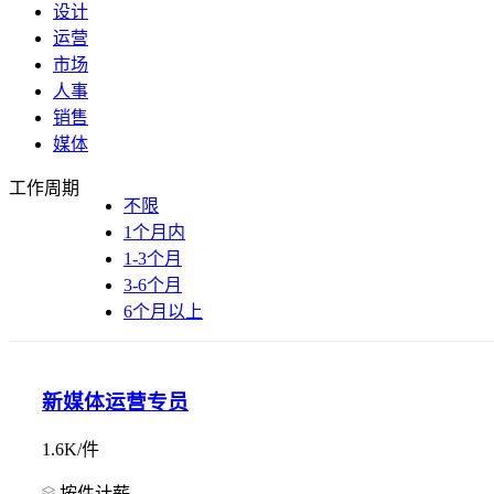
设计
运营
市场
人事
销售
媒体
工作周期
不限
1个月内
1-3个月
3-6个月
6个月以上
新媒体运营专员
1.6K/件
按件计薪