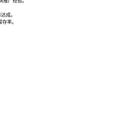
牌推广经验。
标达成。
留存率。
。