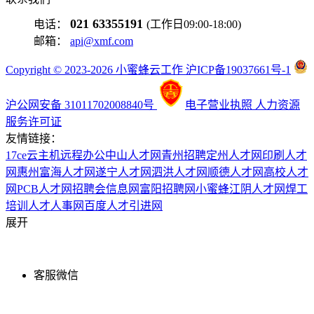
021 63355191
电话：
(工作日09:00-18:00)
邮箱：
api@xmf.com
Copyright © 2023-2026 小蜜蜂云工作 沪ICP备19037661号-1
沪公网安备 31011702008840号
电子营业执照
人力资源
服务许可证
友情链接：
17ce
云主机
远程办公
中山人才网
青州招聘
定州人才网
印刷人才
网
惠州富海人才网
遂宁人才网
泗洪人才网
顺德人才网
高校人才
网
PCB人才网
招聘会信息网
富阳招聘网
小蜜蜂
江阴人才网
焊工
培训
人才人事网
百度
人才引进网
展开
客服微信