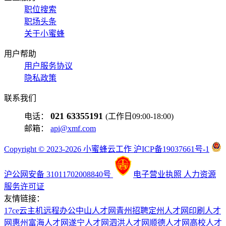
职位搜索
职场头条
关于小蜜蜂
用户帮助
用户服务协议
隐私政策
联系我们
021 63355191
电话：
(工作日09:00-18:00)
邮箱：
api@xmf.com
Copyright © 2023-2026 小蜜蜂云工作 沪ICP备19037661号-1
沪公网安备 31011702008840号
电子营业执照
人力资源
服务许可证
友情链接：
17ce
云主机
远程办公
中山人才网
青州招聘
定州人才网
印刷人才
网
惠州富海人才网
遂宁人才网
泗洪人才网
顺德人才网
高校人才