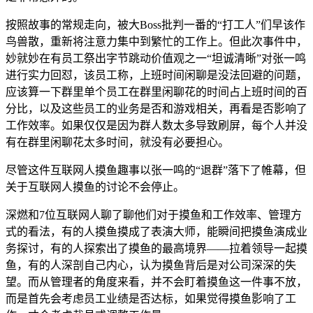
按照故事的常规走向，被大Boss批判一番的“打工人”们早该作
鸟兽散，重新将注意力集中到繁忙的工作上。但此次事件中，
妙就妙在有员工祭出字节跳动价值观之一“坦诚清晰”对张一鸣
进行实力回怼，该员工称，上班时间闲聊是没法回避的问题，
应该算一下群里单个员工在群里闲聊花的时间占上班时间的百
分比，以及这些员工的业务是否和游戏相关，再看是否影响了
工作效率。如果仅仅是因为群人数太多导致刷屏，每个人并没
有在群里闲聊花太多时间，就没有必要担心。
尽管这件互联网人摸鱼趣事以张一鸣的“退群”落下了帷幕，但
关于互联网人摸鱼的讨论不会停止。
深燃和7位互联网人聊了聊他们对于摸鱼和工作效率、管理方
式的看法，有的人摸鱼摸成了表演大师，能瞬间把摸鱼演成业
务探讨，有的人探索出了摸鱼的最高境界——拉着领导一起摸
鱼，有的人深剖自己内心，认为摸鱼背后是对公司深深的失
望。而从管理者的角度来看，并不会盯着摸鱼这一件事不放，
而是首先会考虑员工业绩是否达标，如果觉得摸鱼影响了工