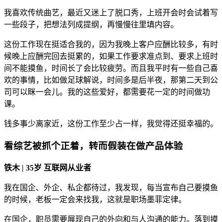
我喜欢传统曲艺，最近又迷上了脱口秀，上班开会时会试着写
一些段子，把想法列成提纲，再慢慢往里填内容。
这份工作现在挺适合我的，因为我晚上客户应酬比较多，有时
候晚上应酬完回去挺累的，如果工作要求准点到、要求上班时
间不能摸鱼，时间长了会比较疲劳。而且我平时有一些自己喜
欢的事情，比如做足球解说，时间多是后半夜，那第二天到公
司可以眯一会儿。我的这些爱好，都需要花一定的时间做功
课。
钱多事少离家近，这份工作至少占一样，我觉得还挺幸福的。
看综艺被抓个正着，转而假装在做产品体验
铁木 | 35岁 互联网从业者
我在国企、外企、私企都待过，我发现，每当宣布自己要摸鱼
的时候，老板一定会来找我，这就是职场墨菲定律。
在国企，职员需要展现自己的外向和与人沟通的能力。落到摸