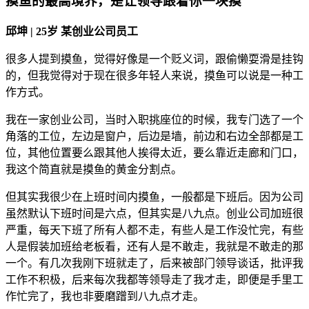
摸鱼的最高境界，是让领导跟着你一块摸
邱坤 | 25岁 某创业公司员工
很多人提到摸鱼，觉得好像是一个贬义词，跟偷懒耍滑是挂钩
的，但我觉得对于现在很多年轻人来说，摸鱼可以说是一种工
作方式。
我在一家创业公司，当时入职挑座位的时候，我专门选了一个
角落的工位，左边是窗户，后边是墙，前边和右边全部都是工
位，其他位置要么跟其他人挨得太近，要么靠近走廊和门口，
我这个简直就是摸鱼的黄金分割点。
但其实我很少在上班时间内摸鱼，一般都是下班后。因为公司
虽然默认下班时间是六点，但其实是八九点。创业公司加班很
严重，每天下班了所有人都不走，有些人是工作没忙完，有些
人是假装加班给老板看，还有人是不敢走，我就是不敢走的那
一个。有几次我刚下班就走了，后来被部门领导谈话，批评我
工作不积极，后来每次我都等领导走了我才走，即便是手里工
作忙完了，我也非要磨蹭到八九点才走。