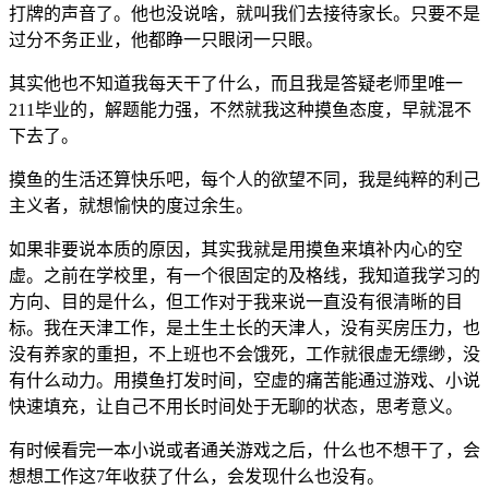
打牌的声音了。他也没说啥，就叫我们去接待家长。只要不是
过分不务正业，他都睁一只眼闭一只眼。
其实他也不知道我每天干了什么，而且我是答疑老师里唯一
211毕业的，解题能力强，不然就我这种摸鱼态度，早就混不
下去了。
摸鱼的生活还算快乐吧，每个人的欲望不同，我是纯粹的利己
主义者，就想愉快的度过余生。
如果非要说本质的原因，其实我就是用摸鱼来填补内心的空
虚。之前在学校里，有一个很固定的及格线，我知道我学习的
方向、目的是什么，但工作对于我来说一直没有很清晰的目
标。我在天津工作，是土生土长的天津人，没有买房压力，也
没有养家的重担，不上班也不会饿死，工作就很虚无缥缈，没
有什么动力。用摸鱼打发时间，空虚的痛苦能通过游戏、小说
快速填充，让自己不用长时间处于无聊的状态，思考意义。
有时候看完一本小说或者通关游戏之后，什么也不想干了，会
想想工作这7年收获了什么，会发现什么也没有。