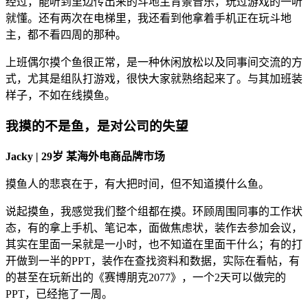
经过，能听到里边传出来的斗地主背景音乐，玩过游戏的一听
就懂。还有两次在电梯里，我还看到他拿着手机正在玩斗地
主，都不看四周的那种。
上班偶尔摸个鱼很正常，是一种休闲放松以及同事间交流的方
式，尤其是组队打游戏，很快大家就熟络起来了。与其加班装
样子，不如在线摸鱼。
我摸的不是鱼，是对公司的失望
Jacky | 29岁 某海外电商品牌市场
摸鱼人的悲哀在于，有大把时间，但不知道摸什么鱼。
说起摸鱼，我感觉我们整个组都在摸。环顾周围同事的工作状
态，有的拿上手机、笔记本，面做焦虑状，装作去参加会议，
其实在里面一呆就是一小时，也不知道在里面干什么；有的打
开做到一半的PPT，装作在查找资料和数据，实际在看帖，有
的甚至在玩新出的《赛博朋克2077》，一个2天可以做完的
PPT，已经拖了一周。