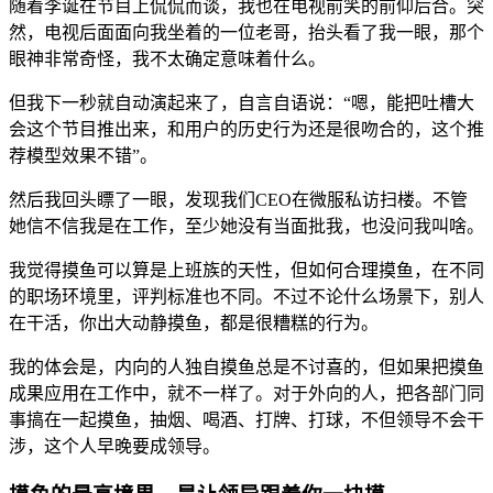
随着李诞在节目上侃侃而谈，我也在电视前笑的前仰后合。突
然，电视后面面向我坐着的一位老哥，抬头看了我一眼，那个
眼神非常奇怪，我不太确定意味着什么。
但我下一秒就自动演起来了，自言自语说：“嗯，能把吐槽大
会这个节目推出来，和用户的历史行为还是很吻合的，这个推
荐模型效果不错”。
然后我回头瞟了一眼，发现我们CEO在微服私访扫楼。不管
她信不信我是在工作，至少她没有当面批我，也没问我叫啥。
我觉得摸鱼可以算是上班族的天性，但如何合理摸鱼，在不同
的职场环境里，评判标准也不同。不过不论什么场景下，别人
在干活，你出大动静摸鱼，都是很糟糕的行为。
我的体会是，内向的人独自摸鱼总是不讨喜的，但如果把摸鱼
成果应用在工作中，就不一样了。对于外向的人，把各部门同
事搞在一起摸鱼，抽烟、喝酒、打牌、打球，不但领导不会干
涉，这个人早晚要成领导。