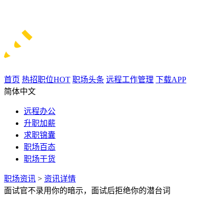
首页
热招职位
HOT
职场头条
远程工作管理
下载APP
简体中文
远程办公
升职加薪
求职锦囊
职场百态
职场干货
职场资讯
>
资讯详情
面试官不录用你的暗示，面试后拒绝你的潜台词