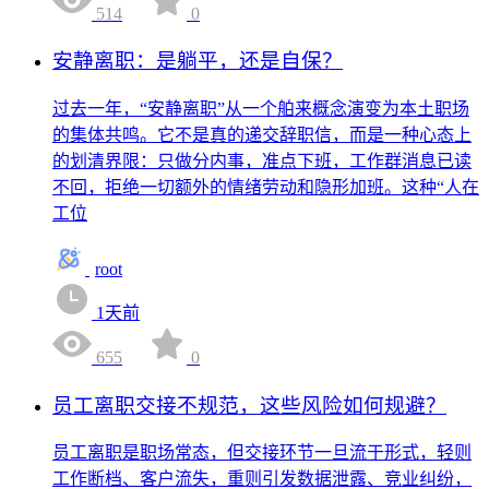
514
0
安静离职：是躺平，还是自保？
过去一年，“安静离职”从一个舶来概念演变为本土职场
的集体共鸣。它不是真的递交辞职信，而是一种心态上
的划清界限：只做分内事，准点下班，工作群消息已读
不回，拒绝一切额外的情绪劳动和隐形加班。这种“人在
工位
root
1天前
655
0
员工离职交接不规范，这些风险如何规避？
员工离职是职场常态，但交接环节一旦流于形式，轻则
工作断档、客户流失，重则引发数据泄露、竞业纠纷，