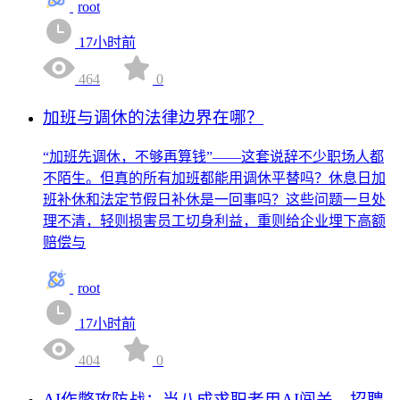
root
17小时前
464
0
加班与调休的法律边界在哪？
“加班先调休，不够再算钱”——这套说辞不少职场人都
不陌生。但真的所有加班都能用调休平替吗？休息日加
班补休和法定节假日补休是一回事吗？这些问题一旦处
理不清，轻则损害员工切身利益，重则给企业埋下高额
赔偿与
root
17小时前
404
0
AI作弊攻防战：当八成求职者用AI闯关，招聘