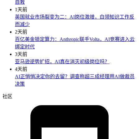
自救
1天前
英国就业市场裂变为二：AI岗位激增，白领知识工作反
而减少
2天前
百亿美金锁定算力：Anthropic联手Volta，AI竞赛进入云
绑定时代
3天前
亚马逊逆势扩招，AI真在消灭初级岗位吗？
4天前
AI正悄悄决定你的去留？调查称超三成经理用AI做裁员
决策
社区