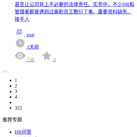
甚至让公司背上不必要的法律责任。实务中，不少HR和
管理者都曾遇到过离职员工敷衍了事、重要资料缺失、
接手人
root
1天前
708
0
1
2
3
4
322
推荐专题
HR问答