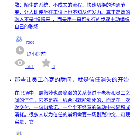
散：陌生的系统、不成文的流程、快速切换的沟通节
奏，让人即使坐在工位上也不知从何发力。真正高效的
融入不是“慢慢来”，而是用一串可执行的步骤主动编织
自己的职场
root
17小时前
661
0
那些让员工心寒的瞬间，就是信任消失的开始
在职场中，最微妙也最脆弱的关系莫过于老板和员工之
间的信任。它不是靠一纸合同就能锁死的，而是在一次
次交付、一句句承诺、一个个不经意的举动中被累积或
消耗。很多人以为信任的崩塌需要一场剧烈冲突，可现
实是，它