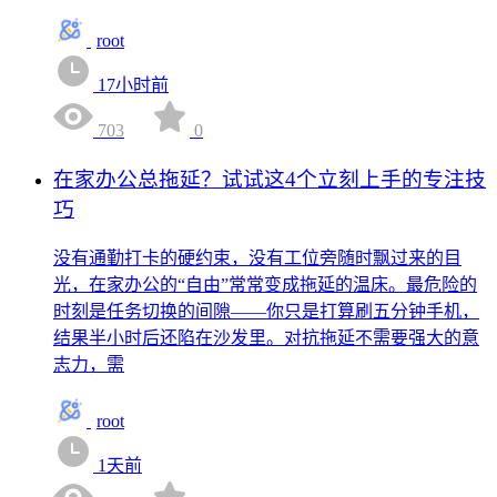
root
17小时前
703
0
在家办公总拖延？试试这4个立刻上手的专注技
巧
没有通勤打卡的硬约束，没有工位旁随时飘过来的目
光，在家办公的“自由”常常变成拖延的温床。最危险的
时刻是任务切换的间隙——你只是打算刷五分钟手机，
结果半小时后还陷在沙发里。对抗拖延不需要强大的意
志力，需
root
1天前