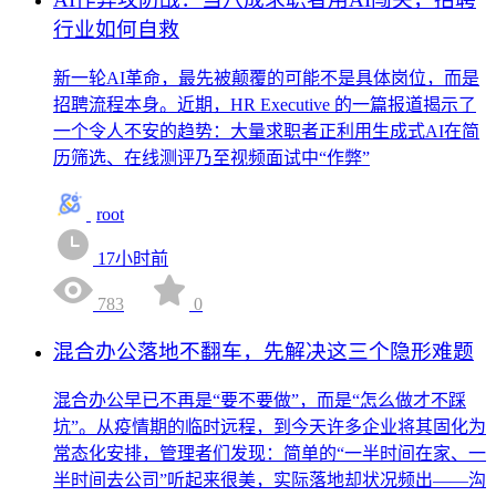
行业如何自救
新一轮AI革命，最先被颠覆的可能不是具体岗位，而是
招聘流程本身。近期，HR Executive 的一篇报道揭示了
一个令人不安的趋势：大量求职者正利用生成式AI在简
历筛选、在线测评乃至视频面试中“作弊”
root
17小时前
783
0
混合办公落地不翻车，先解决这三个隐形难题
混合办公早已不再是“要不要做”，而是“怎么做才不踩
坑”。从疫情期的临时远程，到今天许多企业将其固化为
常态化安排，管理者们发现：简单的“一半时间在家、一
半时间去公司”听起来很美，实际落地却状况频出——沟