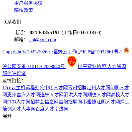
用户服务协议
隐私政策
联系我们
021 63355191
电话：
(工作日09:00-18:00)
邮箱：
api@xmf.com
Copyright © 2023-2026 小蜜蜂云工作 沪ICP备19037661号-1
沪公网安备 31011702008840号
电子营业执照
人力资源
服务许可证
友情链接：
17ce
云主机
远程办公
中山人才网
青州招聘
定州人才网
印刷人才
网
惠州富海人才网
遂宁人才网
泗洪人才网
顺德人才网
高校人才
网
PCB人才网
招聘会信息网
富阳招聘网
小蜜蜂
江阴人才网
焊工
培训
人才人事网
百度
人才引进网
展开