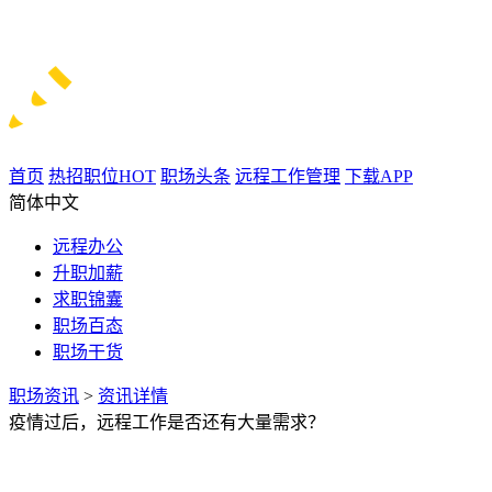
首页
热招职位
HOT
职场头条
远程工作管理
下载APP
简体中文
远程办公
升职加薪
求职锦囊
职场百态
职场干货
职场资讯
>
资讯详情
疫情过后，远程工作是否还有大量需求？