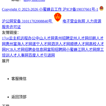
Copyright © 2023-2026 小蜜蜂云工作 沪ICP备19037661号-1
沪公网安备 31011702008840号
电子营业执照
人力资源
服务许可证
友情链接：
17ce
云主机
远程办公
中山人才网
青州招聘
定州人才网
印刷人才
网
惠州富海人才网
遂宁人才网
泗洪人才网
顺德人才网
高校人才
网
PCB人才网
招聘会信息网
富阳招聘网
小蜜蜂
江阴人才网
焊工
培训
人才人事网
百度
人才引进网
展开
客服微信
返回顶部