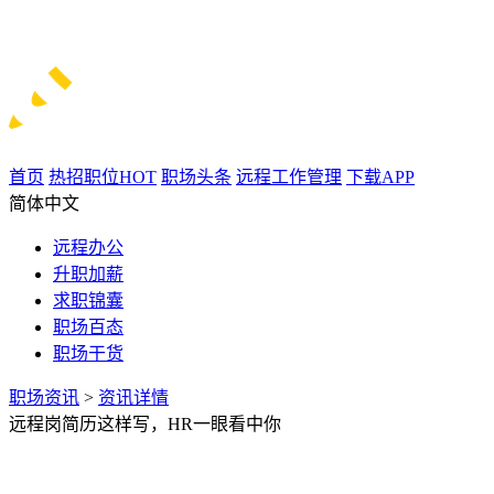
首页
热招职位
HOT
职场头条
远程工作管理
下载APP
简体中文
远程办公
升职加薪
求职锦囊
职场百态
职场干货
职场资讯
>
资讯详情
远程岗简历这样写，HR一眼看中你