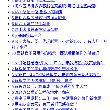
2
拼多多客服（在家上班）
3
怎么应聘拼多多客服在家兼职?可通过这些渠道!
4
4500急招一位接送小孩阿姨
5
最适合程序员转行的10大职业
6
适合宝妈的25个副业
7
网上客服兼职在家怎么做
8
ps兼职接单平台
9
又一大坑，网上代玩彩票一小时给100元，有人几十万
打了水漂
10
面试官不录用你的暗示，面试后拒绝你的潜台词
1
AI开始替老板“开人”：病假、年龄成裁员决策依据？
2
远程员工的考勤与绩效怎么管才公平
3
AI正在“消灭”初级管理岗，未来的领导者从哪来？
4
远程岗简历这样写，HR 秒回邀约
5
远程办公后，同事成了“最熟悉的陌生人”？
6
混合办公模式怎样落地才不翻车
7
数字游民崛起：工作自由与生活融合的协作新命题
8
用AI决定裁员？管理者们已经在做了