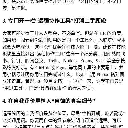
板，将成员任务透明度提升为 100%。”这样的句子，不是自
夸，是证据。
3. 专门开一栏“远程协作工具”打消上手顾虑
大家可能觉得工具人人都会，不必单写。但站在 HR 的角度，
如果能一眼看到你跟团队用的是同一个工具池，入职培训成本
就会大幅降低，这种隐性优势往往成为临门一脚。建议在技能
板块里直接列出“远程协作工具”这样一个细分类，把你熟的飞
书、钉钉、腾讯会议、Trello、Notion、Zoom、Slack 等全部按
熟练度标示。有 GitHub 或 Figma 等协同工具的也要写上，并
用小括号注明你用它们完成过什么，比如“（用 Notion 搭建团
队知识库，管理 30+ 项目文档）”。这样一来，你就不再只是
“用过工具”，而是“具备在线协作的行为习惯”。
4. 在自我评价里植入“自律的真实细节”
远程简历的自我评价是黄金位置，最忌“性格开朗、吃苦耐劳”
这类通用词。你要用自律的细节来证明自己适合远程。可以
写：“坚持每天早晨 9 点前输出当日优先级清单，并在团队群