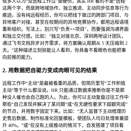
很多人以为“没远程工作过”是硬伤，其实 HR 看的不是“远程”
这两个字，而是跨地域协作、独立推进、主动同步信息等行为
痕迹。没有纯远程经历，你可以把线下做过的跨部门项目、与
异地客户对接、甚至在校期间的异地竞赛协作，都用远程语境
重新组织。写法上，别只写“负责××项目”，而要强调沟通界面
和独立交付感。比如：“独立对接北京、深圳两地设计团队，
通过飞书文档异步对齐需求，将方案确认周期从 5 天压缩到 2
天。”这种描述立刻就能让人看到，你具备不看眼色也能把事
向前推的能力。
2. 用数据把自驱力变成肉眼可见的结果
远程工作中“主动”是最被看重的品质，但简历里写“工作积极
主动”等于什么都没说。HR 只能通过数据来推断你是不是那
种没人催也会自己跑的人。为此，你可以主动复盘过往工作中
那些“自己发现并解决了某问题”或“在无硬性要求下超额完成”
的节点，并用数字固定下来。比如：“无人监督下主动梳理历
史售后数据，制作标准化回复模板，使团队人均日处理单量提
升 40%。”或“在没有上级推动的情况下，自发搭建了项目看