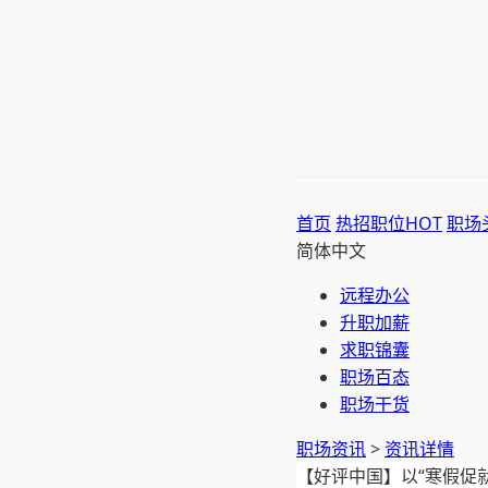
首页
热招职位
HOT
职场
简体中文
远程办公
升职加薪
求职锦囊
职场百态
职场干货
职场资讯
>
资讯详情
【好评中国】以“寒假促