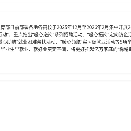
育部日前部署各地各高校于2025年12月至2026年2月集中开展2
行动”，重点推出“暖心送岗”系列招聘活动、“暖心拓岗”定向访企活
暖心助航”就业困难帮扶活动、“暖心领航”实习促就业活动等5项
毕业生早就业、就好业奠定基础，将更好托起亿万家庭的“稳稳