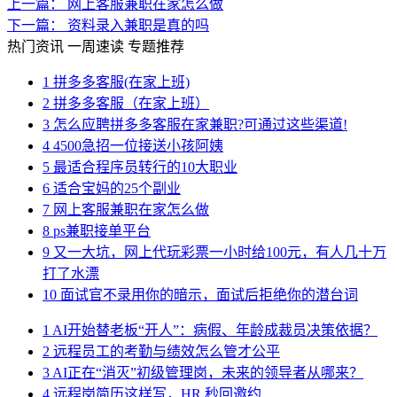
上一篇：
网上客服兼职在家怎么做
下一篇：
资料录入兼职是真的吗
热门资讯
一周速读
专题推荐
1
拼多多客服(在家上班)
2
拼多多客服（在家上班）
3
怎么应聘拼多多客服在家兼职?可通过这些渠道!
4
4500急招一位接送小孩阿姨
5
最适合程序员转行的10大职业
6
适合宝妈的25个副业
7
网上客服兼职在家怎么做
8
ps兼职接单平台
9
又一大坑，网上代玩彩票一小时给100元，有人几十万
打了水漂
10
面试官不录用你的暗示，面试后拒绝你的潜台词
1
AI开始替老板“开人”：病假、年龄成裁员决策依据？
2
远程员工的考勤与绩效怎么管才公平
3
AI正在“消灭”初级管理岗，未来的领导者从哪来？
4
远程岗简历这样写，HR 秒回邀约