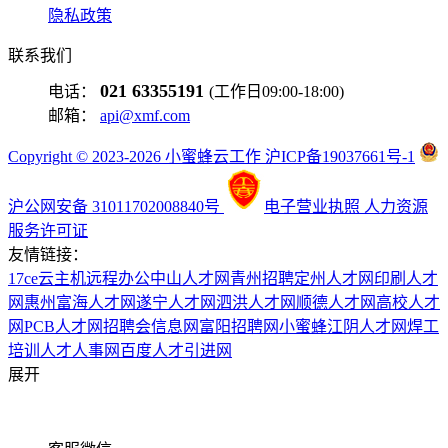
隐私政策
联系我们
021 63355191
电话：
(工作日09:00-18:00)
邮箱：
api@xmf.com
Copyright © 2023-2026 小蜜蜂云工作 沪ICP备19037661号-1
沪公网安备 31011702008840号
电子营业执照
人力资源
服务许可证
友情链接：
17ce
云主机
远程办公
中山人才网
青州招聘
定州人才网
印刷人才
网
惠州富海人才网
遂宁人才网
泗洪人才网
顺德人才网
高校人才
网
PCB人才网
招聘会信息网
富阳招聘网
小蜜蜂
江阴人才网
焊工
培训
人才人事网
百度
人才引进网
展开