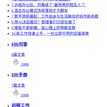
5
远程办公后，同事成了“最熟悉的陌生人”？
6
混合办公模式怎样落地才不翻车
7
数字游民崛起：工作自由与生活融合的协作新命题
8
用AI决定裁员？管理者们已经在做了
9
摸鱼不是偷懒，是心理上的带薪自救
10
新工作快速上手：一份立即可用的实操清单
HR问答
6篇文章
1000
HR手册
7篇文章
1000
远程工作