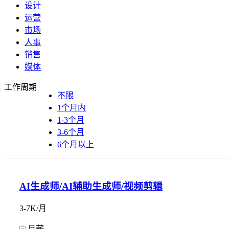
设计
运营
市场
人事
销售
媒体
工作周期
不限
1个月内
1-3个月
3-6个月
6个月以上
AI生成师/AI辅助生成师/视频剪辑
3-7K/月
月薪