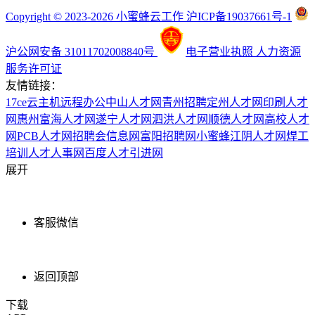
Copyright © 2023-2026 小蜜蜂云工作 沪ICP备19037661号-1
沪公网安备 31011702008840号
电子营业执照
人力资源
服务许可证
友情链接：
17ce
云主机
远程办公
中山人才网
青州招聘
定州人才网
印刷人才
网
惠州富海人才网
遂宁人才网
泗洪人才网
顺德人才网
高校人才
网
PCB人才网
招聘会信息网
富阳招聘网
小蜜蜂
江阴人才网
焊工
培训
人才人事网
百度
人才引进网
展开
客服微信
返回顶部
下载