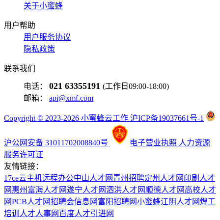
关于小蜜蜂
用户帮助
用户服务协议
隐私政策
联系我们
021 63355191
电话：
(工作日09:00-18:00)
邮箱：
api@xmf.com
Copyright © 2023-2026 小蜜蜂云工作 沪ICP备19037661号-1
沪公网安备 31011702008840号
电子营业执照
人力资源
服务许可证
友情链接：
17ce
云主机
远程办公
中山人才网
青州招聘
定州人才网
印刷人才
网
惠州富海人才网
遂宁人才网
泗洪人才网
顺德人才网
高校人才
网
PCB人才网
招聘会信息网
富阳招聘网
小蜜蜂
江阴人才网
焊工
培训
人才人事网
百度
人才引进网