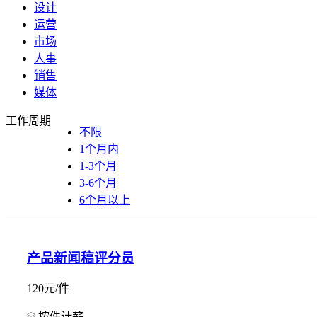
设计
运营
市场
人事
销售
媒体
工作周期
不限
1个月内
1-3个月
3-6个月
6个月以上
产品新闻稿评分员
120元/件
按件计薪