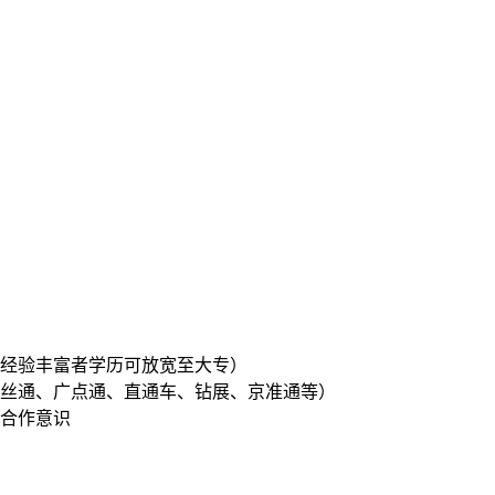
商经验丰富者学历可放宽至大专）
粉丝通、广点通、直通车、钻展、京准通等）
队合作意识