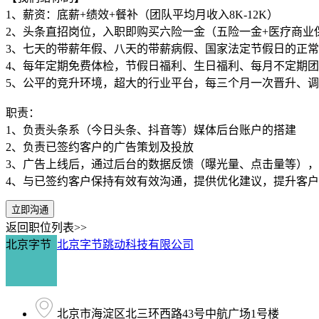
1、薪资：底薪+绩效+餐补（团队平均月收入8K-12K）
2、头条直招岗位，入职即购买六险一金（五险一金+医疗商业
3、七天的带薪年假、八天的带薪病假、国家法定节假日的正
4、每年定期免费体检，节假日福利、生日福利、每月不定期
5、公平的竞升环境，超大的行业平台，每三个月一次晋升、
职责：
1、负责头条系（今日头条、抖音等）媒体后台账户的搭建
2、负责已签约客户的广告策划及投放
3、广告上线后，通过后台的数据反馈（曝光量、点击量等）
4、与已签约客户保持有效有效沟通，提供优化建议，提升客
立即沟通
返回职位列表>>
北京字节
北京字节跳动科技有限公司
北京市海淀区北三环西路43号中航广场1号楼