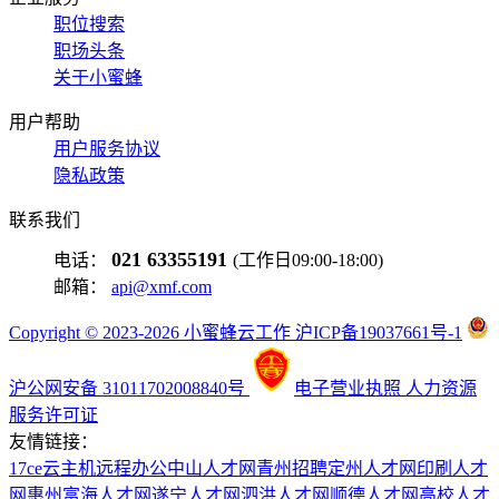
职位搜索
职场头条
关于小蜜蜂
用户帮助
用户服务协议
隐私政策
联系我们
021 63355191
电话：
(工作日09:00-18:00)
邮箱：
api@xmf.com
Copyright © 2023-2026 小蜜蜂云工作 沪ICP备19037661号-1
沪公网安备 31011702008840号
电子营业执照
人力资源
服务许可证
友情链接：
17ce
云主机
远程办公
中山人才网
青州招聘
定州人才网
印刷人才
网
惠州富海人才网
遂宁人才网
泗洪人才网
顺德人才网
高校人才